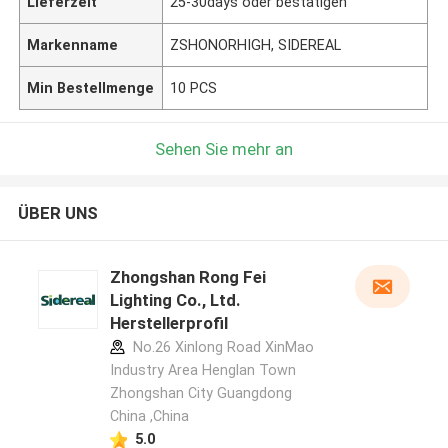
Lieferzeit
25-30days oder bestätigen
Markenname
ZSHONORHIGH, SIDEREAL
Min Bestellmenge
10 PCS
Sehen Sie mehr an
ÜBER UNS
Zhongshan Rong Fei
Lighting Co., Ltd.
Herstellerprofil
No.26 Xinlong Road XinMao
Industry Area Henglan Town
Zhongshan City Guangdong
China ,China
5.0