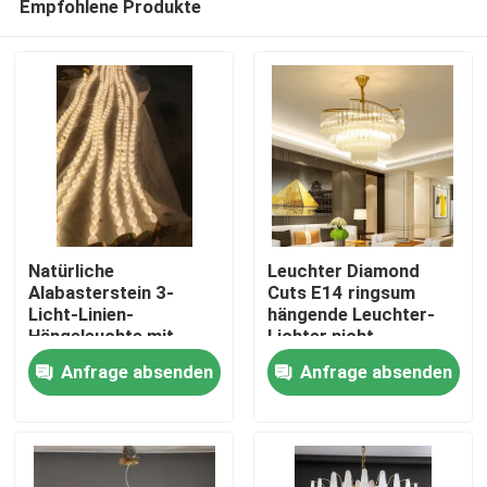
Empfohlene Produkte
Natürliche
Leuchter Diamond
Alabasterstein 3-
Cuts E14 ringsum
Licht-Linien-
hängende Leuchter-
Hängeleuchte mit
Lichter nicht
Zu Hause
Antike Messing Finish
rostendes 100lm/W
Anfrage absenden
Anfrage absenden
für Esstisch
Produkte
Über uns