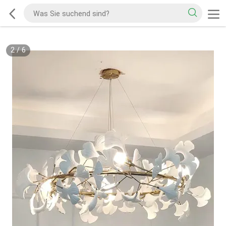
2
/
6