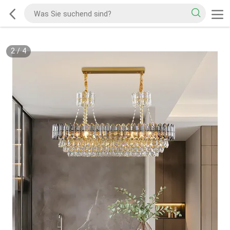
2
/
4