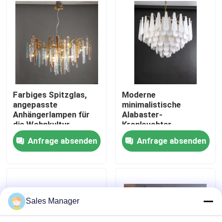
Werksbesichtigung
Qualitätskontrolle
Kontakt mit uns
Farbiges Spitzglas,
Moderne
angepasste
minimalistische
Anhängerlampen für
Alabaster-
Bitte um ein Angebot
die Wohnkultur
Kronleuchter
Wohnzimmer-
Anfrage absenden
Anfrage absenden
Kronleuchter Licht
Hängende Leuchter-Lichter
Luxus-Villa Esszimmer
Schlafzimmer
dekorative
Anhängerlampe
Maßgeschneiderte Kronleuchter
Sales Manager
kundenspezifische hängende Lichter