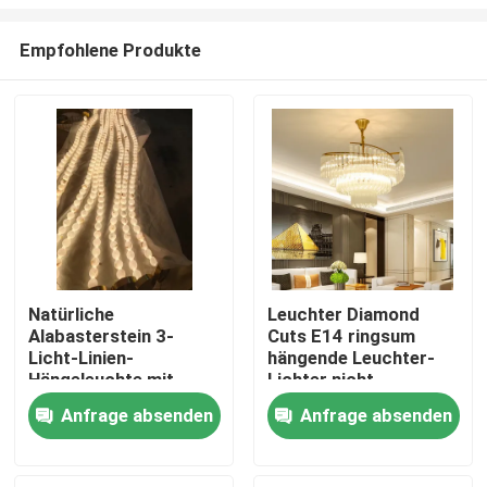
Empfohlene Produkte
Natürliche
Leuchter Diamond
Alabasterstein 3-
Cuts E14 ringsum
Zu Hause
Licht-Linien-
hängende Leuchter-
Hängeleuchte mit
Lichter nicht
Antike Messing Finish
rostendes 100lm/W
Produkte
Anfrage absenden
Anfrage absenden
für Esstisch
Über uns