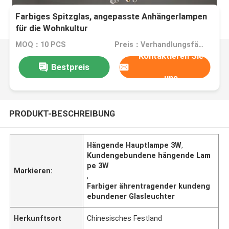
Farbiges Spitzglas, angepasste Anhängerlampen
für die Wohnkultur
MOQ：10 PCS
Preis：Verhandlungsfähig
Kontaktieren Sie
Bestpreis
uns
PRODUKT-BESCHREIBUNG
Hängende Hauptlampe 3W
,
Kundengebundene hängende Lam
pe 3W
Markieren:
,
Farbiger ährentragender kundeng
ebundener Glasleuchter
Herkunftsort
Chinesisches Festland