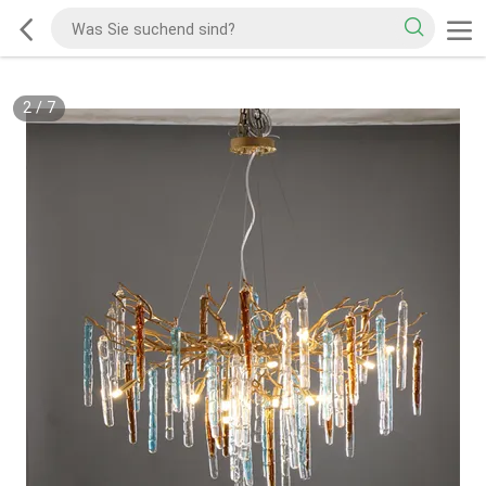
2
/
7