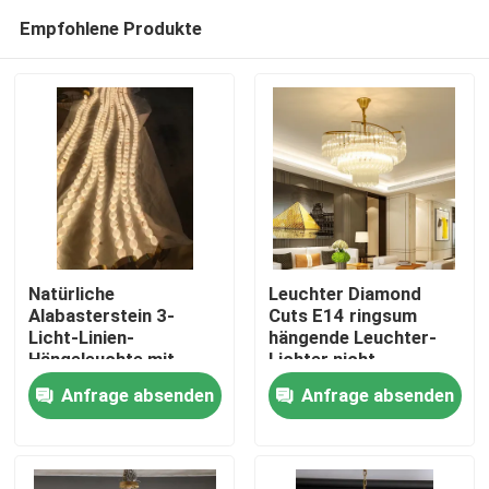
Empfohlene Produkte
Natürliche
Leuchter Diamond
Alabasterstein 3-
Cuts E14 ringsum
Licht-Linien-
hängende Leuchter-
Zu Hause
Hängeleuchte mit
Lichter nicht
Antike Messing Finish
rostendes 100lm/W
Anfrage absenden
Anfrage absenden
für Esstisch
Produkte
Über uns