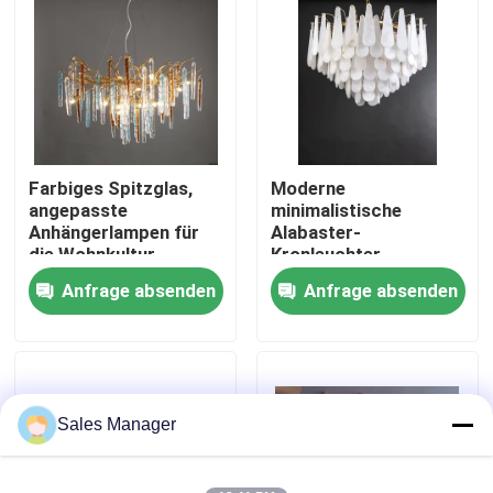
Werksbesichtigung
Qualitätskontrolle
Farbiges Spitzglas,
Moderne
Kontakt mit uns
angepasste
minimalistische
Anhängerlampen für
Alabaster-
die Wohnkultur
Kronleuchter
Bitte um ein Angebot
Wohnzimmer-
Anfrage absenden
Anfrage absenden
Kronleuchter Licht
Luxus-Villa Esszimmer
Hängende Leuchter-Lichter
Schlafzimmer
dekorative
Anhängerlampe
Maßgeschneiderte Kronleuchter
Sales Manager
kundenspezifische hängende Lichter