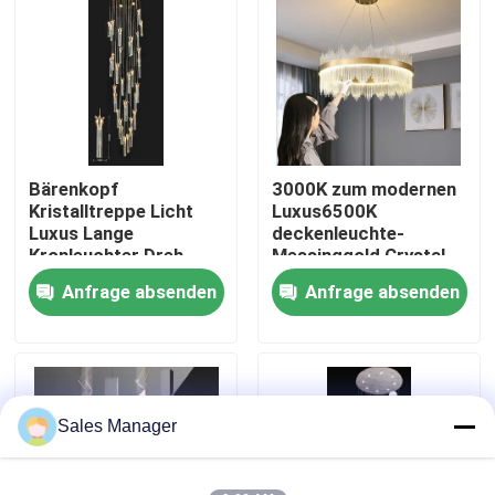
Werksbesichtigung
Qualitätskontrolle
Bärenkopf
3000K zum modernen
Kontakt mit uns
Kristalltreppe Licht
Luxus6500K
Luxus Lange
deckenleuchte-
Kronleuchter Dreh-
Messinggold Crystal
Bitte um ein Angebot
Duplex Moderne
Chandelier Double
Anfrage absenden
Anfrage absenden
einfache Villa
Rimmed
Wohnung Auswahl
Hängende Leuchter-Lichter
Leer Wohnzimmer
Großer Kronleuchter
Maßgeschneiderte Kronleuchter
Sales Manager
kundenspezifische hängende Lichter