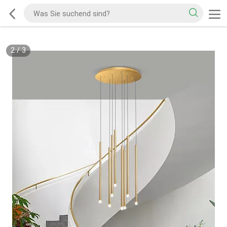
2
/
3