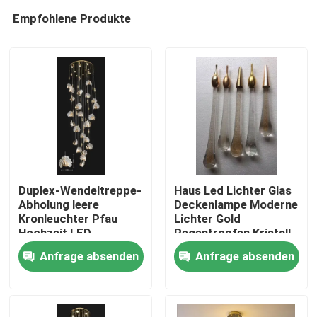
Empfohlene Produkte
Duplex-Wendeltreppe-
Haus Led Lichter Glas
Abholung leere
Deckenlampe Moderne
Kronleuchter Pfau
Lichter Gold
Zu Hause
Hochzeit LED
Regentropfen Kristall
Deckenleuchte
Luxus für Zuhause
Anfrage absenden
Anfrage absenden
Kronleuchter Acryl
Nordic Pendant Licht
Produkte
dekorative
Home Office
Hängeleuchten für die
Bühne und das Hotel
Über uns