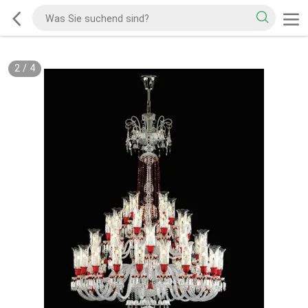
2
/
4