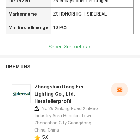
Lieferzeit
25-30days oder bestätigen
Markenname
ZSHONORHIGH, SIDEREAL
Min Bestellmenge
10 PCS
Sehen Sie mehr an
ÜBER UNS
Zhongshan Rong Fei
Lighting Co., Ltd.
Herstellerprofil
No.26 Xinlong Road XinMao
Industry Area Henglan Town
Zhongshan City Guangdong
China ,China
5.0