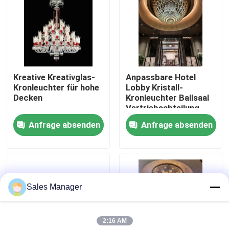
Werksbesichtigung
Qualitätskontrolle
Kreative Kreativglas-
Anpassbare Hotel
Kronleuchter für hohe
Lobby Kristall-
Kontakt mit uns
Decken
Kronleuchter Ballsaal
Vertriebsabteilung
Kreative Nicht-
Anfrage absenden
Anfrage absenden
Bitte um ein Angebot
Standard-
Projektbeleuchtung
Pendelleuchten
Hängende Leuchter-Lichter
Sales Manager
Maßgeschneiderte Kronleuchter
2:16 AM
kundenspezifische hängende Lichter