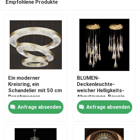
Empfohlene Produkte
Ein moderner
BLUMEN-
Kreisring, ein
Deckenleuchte-
Schandelier mit 50 cm
weicher Helligkeits-
Durchmesser.
Abnutzungs-Beweis
Zu Hause
Soems LED Glas
Anfrage absenden
Anfrage absenden
Produkte
Über uns