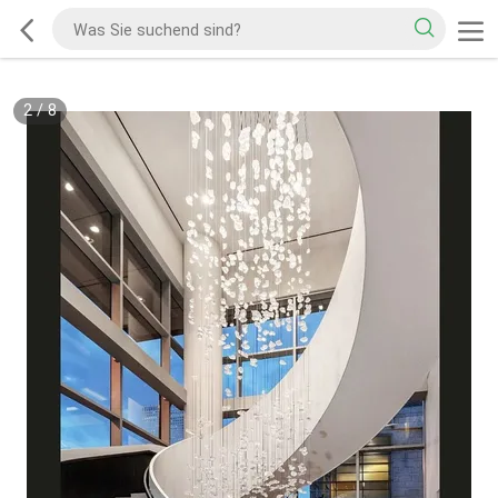
2
/
8