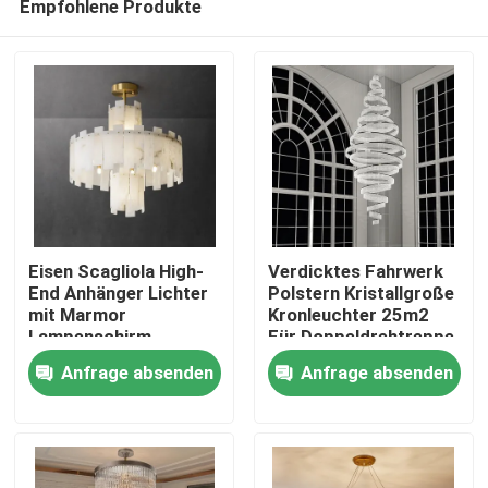
Empfohlene Produkte
Eisen Scagliola High-
Verdicktes Fahrwerk
End Anhänger Lichter
Polstern Kristallgroße
mit Marmor
Kronleuchter 25m2
Lampenschirm
Für Doppeldrehtreppe
Zu Hause
Anfrage absenden
Anfrage absenden
Produkte
Über uns