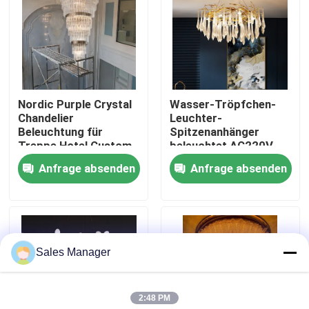
Werksbesichtigung
Qualitätskontrolle
Nordic Purple Crystal
Wasser-Tröpfchen-
Chandelier
Leuchter-
Kontakt mit uns
Beleuchtung für
Spitzenanhänger
Treppe Hotel Custom
beleuchtet AC220V
Hochzeit Große Lobby
5m2 -35m2
Anfrage absenden
Anfrage absenden
Bitte um ein Angebot
Hängende Leuchter-Lichter
Sales Manager
Maßgeschneiderte Kronleuchter
2:48 PM
kundenspezifische hängende Lichter