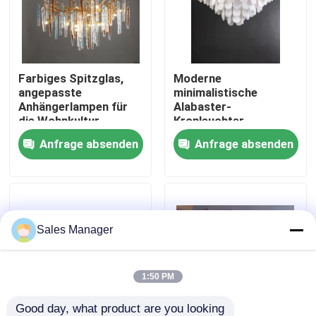
Werksbesichtigung
Farbiges Spitzglas,
Moderne
Qualitätskontrolle
angepasste
minimalistische
Anhängerlampen für
Alabaster-
die Wohnkultur
Kronleuchter
Kontakt mit uns
Wohnzimmer-
Anfrage absenden
Anfrage absenden
Kronleuchter Licht
Luxus-Villa Esszimmer
Bitte um ein Angebot
Schlafzimmer
dekorative
Anhängerlampe
Hängende Leuchter-Lichter
Sales Manager
Maßgeschneiderte Kronleuchter
1:50 PM
kundenspezifische hängende Lichter
Good day, what product are you looking 