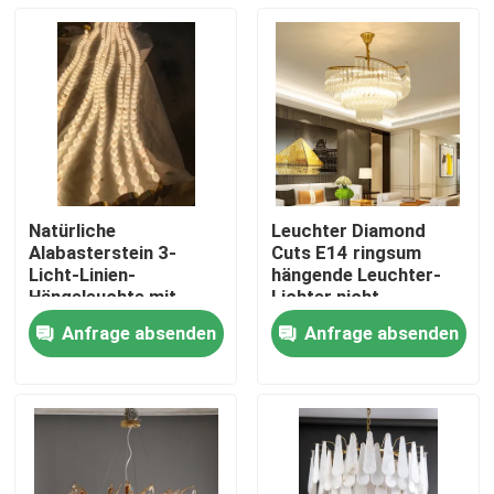
Natürliche
Leuchter Diamond
Alabasterstein 3-
Cuts E14 ringsum
Licht-Linien-
hängende Leuchter-
Hängeleuchte mit
Lichter nicht
Antike Messing Finish
rostendes 100lm/W
Anfrage absenden
Anfrage absenden
für Esstisch
Zu Hause
Produkte
Über uns