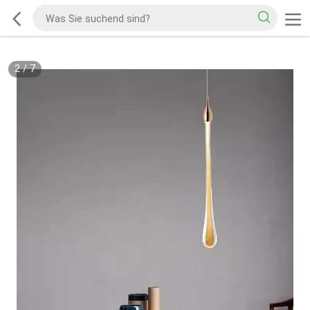
2
/
7