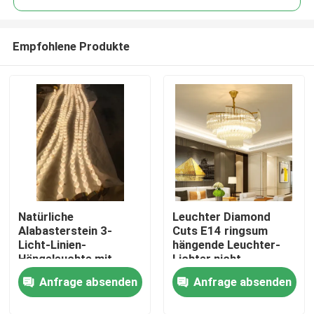
Empfohlene Produkte
Natürliche
Leuchter Diamond
Zu Hause
Alabasterstein 3-
Cuts E14 ringsum
Licht-Linien-
hängende Leuchter-
Hängeleuchte mit
Lichter nicht
Produkte
Antike Messing Finish
rostendes 100lm/W
Anfrage absenden
Anfrage absenden
für Esstisch
Über uns