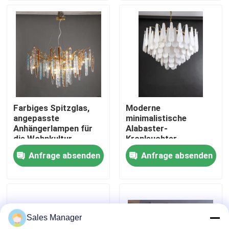
Werksbesichtigung
Qualitätskontrolle
Kontakt mit uns
Farbiges Spitzglas,
Moderne
angepasste
minimalistische
Bitte um ein Angebot
Anhängerlampen für
Alabaster-
die Wohnkultur
Kronleuchter
Wohnzimmer-
Anfrage absenden
Anfrage absenden
Hängende Leuchter-Lichter
Kronleuchter Licht
Luxus-Villa Esszimmer
Schlafzimmer
dekorative
Maßgeschneiderte Kronleuchter
Anhängerlampe
Sales Manager
kundenspezifische hängende Lichter