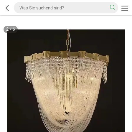
2
/
6