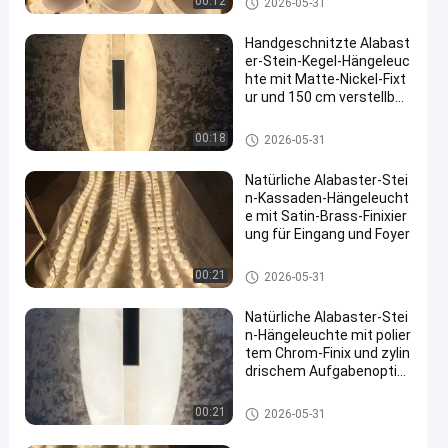
00:12
2026-05-31
Handgeschnitzte Alabast
er-Stein-Kegel-Hängeleuc
hte mit Matte-Nickel-Fixt
ur und 150 cm verstellbar
em Kabel
Hängende Leuchter-Lichter
00:18
2026-05-31
Natürliche Alabaster-Stei
n-Kassaden-Hängeleucht
e mit Satin-Brass-Finixier
ung für Eingang und Foyer
Hängende Leuchter-Lichter
00:21
2026-05-31
Natürliche Alabaster-Stei
n-Hängeleuchte mit polier
tem Chrom-Finix und zylin
drischem Aufgabenoptim
ierten Design für Büro un
d Studium
Hängende Leuchter-Lichter
00:21
2026-05-31