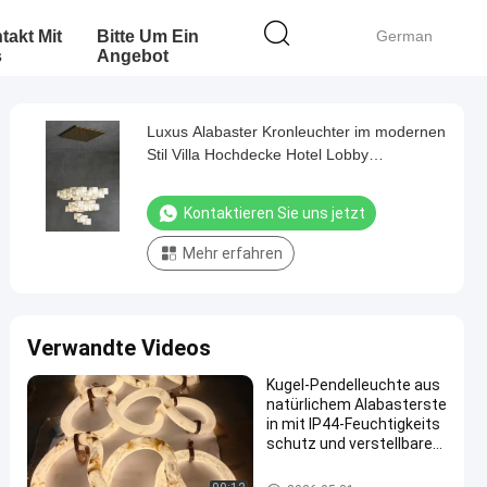
takt Mit
Bitte Um Ein
German
s
Angebot
Luxus Alabaster Kronleuchter im modernen
Stil Villa Hochdecke Hotel Lobby
Spiraltreppe Kronleuchter
Kontaktieren Sie uns jetzt
Mehr erfahren
Verwandte Videos
Kugel-Pendelleuchte aus
natürlichem Alabasterste
in mit IP44-Feuchtigkeits
schutz und verstellbarem
Kabel für den Badezimme
r-Waschtisch
Hängende Leuchter-Lichter